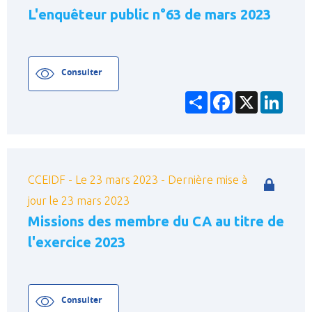
Organisation de l'Etat
L'enquêteur public n°63 de mars 2023
PPR (Plans Prévention Risques)
Urbanisme
Consulter
Voirie
Partager
Facebook
X
Linke
Autres
Réinitialiser
Filtrer
CCEIDF - Le 23 mars 2023 - Dernière mise à
jour le 23 mars 2023
Missions des membre du CA au titre de
l'exercice 2023
Consulter