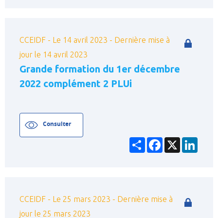
Source d'information
CCEIDF - Le 14 avril 2023 - Dernière mise à
Thèmes de formation :
jour le 14 avril 2023
Grande formation du 1er décembre
Aménagement foncier et rural
2022 complément 2 PLUi
Carrières
Déchets
Consulter
Eau et assainissement
Partager
Facebook
X
Linke
Energies renouvelables
Environnement
Généralités enquêtes publiques et CE
CCEIDF - Le 25 mars 2023 - Dernière mise à
ICPE
jour le 25 mars 2023