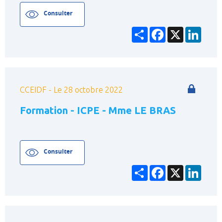
Consulter
Partager
Facebook
X
Linke
CCEIDF - Le 28 octobre 2022
Formation - ICPE - Mme LE BRAS
Consulter
Partager
Facebook
X
Linke