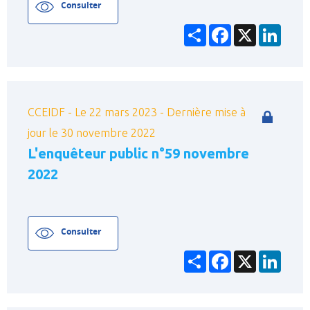
Consulter
Partager
Facebook
X
Linke
CCEIDF - Le 22 mars 2023 - Dernière mise à
jour le 30 novembre 2022
L'enquêteur public n°59 novembre
2022
Consulter
Partager
Facebook
X
Linke