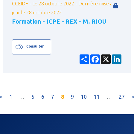
CCEIDF - Le 28 octobre 2022 - Dernière mise à
jour le 28 octobre 2022
Formation - ICPE - REX - M. RIOU
Consulter
Partager
Facebook
X
Linke
(current)
<
1
…
5
6
7
8
9
10
11
…
27