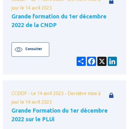
jour le 14 avril 2023
Grande formation du 1er décembre
2022 de la CNDP
Rechercher
Consulter
Affinez votre recherche !
Partager
Facebook
X
Linke
Trier :
CCEIDF - Le 14 avril 2023 - Dernière mise à
Sujets :
jour le 14 avril 2023
Grande Formation du 1er décembre
Aide à l'utilisation du site
2022 sur le PLUi
Assurances / Protection juridique